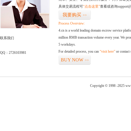
具体交易流程可
“点击这里”
查看或咨询support@
我要购买
>>
Process Overview:
4.cn is a world leading domain escrow service plat
million RMB transaction volume every year. We promi
联系我们
5 workdays.
For detailed process, you can
“visit here”
or contact
QQ：2726103981
BUY NOW
>>
Copyright © 1998 -2025 www