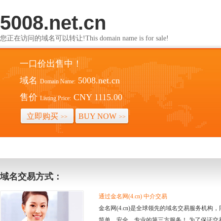
5008.net.cn
您正在访问的域名可以转让!This domain name is for sale!
一口价出售中！
域名
5008.net.cn
Domain Name:
售价
CNY 1115.00
Listing Price:
立即购买
BUY NOW
>>
>>
域名交易方式：
通过金名网(4.cn) 中介交易
金名网(4.cn)是全球领先的域名交易服务机
简单、安全、专业的第三方服务！ 为了保证交